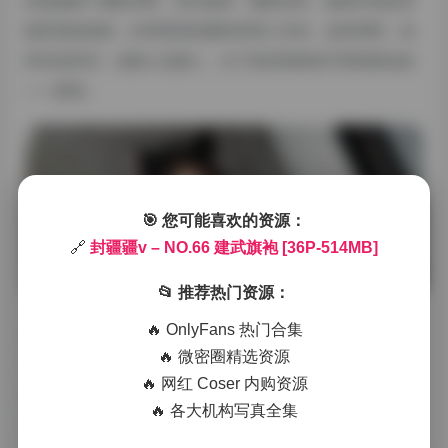
隐若现的肌肤，比明晃晃的露肉高明八百倍。这种美吧，说
矜持也矜持，说撩人也撩人，分寸拿捏得跟老中医搭脉似的
——精准。
🎯 您可能喜欢的资源：
🔗
封疆疆v – NO.66 建武旗袍 [36P-514MB]
📂 推荐热门资源：
🔥 OnlyFans 热门合集
细看这组照片，处处都是巧思。背景选了个民国风的小院，
🔥 微密圈精选资源
青砖墙、石阶苔、木格窗，连窗棂上的漆皮剥落痕迹都没
🔥 网红 Coser 内购资源
遮。道具更是讲究，搁在桌上的留声机、墙角的珐琅花瓶，
🔥 各大机构写真全集
还有她腕子上那只老表的咔嗒声，好像都能从画面里透出