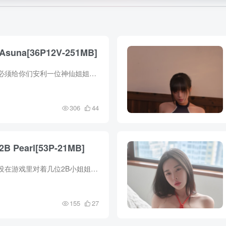
– Asuna[36P12V-251MB]
兄弟姐妹们，我今天必须给你们安利一位神仙姐姐！不是我吹，这组图简直让我电脑内存直接拉满警报。36张图加12个视频，总共251MB，每一帧都是壁纸级别的享受。这说的是哪位？就是那位把《刀剑神...
306
44
 2B Pearl[53P-21MB]
哎哟喂，这年头谁还没在游戏里对着几位2B小姐姐发过呆啊？特别是那个戴着黑色眼罩、穿着一身性感哥特风连衣裙的“人造人”，简直就是颜值和战斗力的天花板。但今天我要聊的这位，可厉害了，她把...
155
27