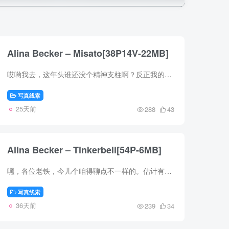
Alina Becker – Misato[38P14V-22MB]
哎哟我去，这年头谁还没个精神支柱啊？反正我的精神食粮最近被一位名叫Alina Becker的姑娘给霸占了，她那组名为Misato的套图，简直是把次元壁给踹了个稀巴烂。一共38张图片外加14个视频，加起来...
写真线索
25天前
288
43
Alina Becker – Tinkerbell[54P-6MB]
嘿，各位老铁，今儿个咱得聊点不一样的。估计有些人看到这题目已经懵了，Alina Becker？Tinkerbell？这不就是那个满世界飞来飞去、往别人身上撒金粉的小仙子吗？没错，但今天这位可不止是童话里...
写真线索
36天前
239
34