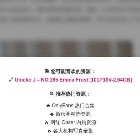
是什么省油的灯。她的资料里明确写着，她是一个在特定艺术领
充满了故事感和张力，就像精心雕琢的雕塑，而不是流水线上下
🎯 您可能喜欢的资源：
🔗
Umeko J – NO.165 Emma Frost [101P18V-2.64GB]
📂 推荐热门资源：
🔥 OnlyFans 热门合集
🔥 微密圈精选资源
🔥 网红 Coser 内购资源
🔥 各大机构写真全集