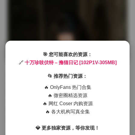
🎯 您可能喜欢的资源：
🔗
十万珍吱伏特 – 撸猫日记 [102P1V-305MB]
翻开她的这些照片，你会发现每一张都像是随手一拍，但仔
📂 推荐热门资源：
细看又觉得特别用心。有的照片是她抱着猫咪在沙发上打
🔥 OnlyFans 热门合集
盹，猫咪闭着眼睛，尾巴一甩一甩的，她自己的表情也是满
🔥 微密圈精选资源
足又慵懒。还有一张是她蹲在地上，手里拿着逗猫棒，猫咪
🔥 网红 Coser 内购资源
瞪大眼睛盯着看，那种专注的小眼神，简直能把人的心给萌
🔥 各大机构写真全集
化了。最搞笑的是一段15秒的视频，她故意躲起来，猫咪找
了一圈没找到，最后蹲在门口“喵喵”叫，那声音奶声奶气
💎 更多独家资源，等你发现！