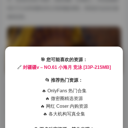
种介于少女和成熟女性之间的微妙感觉，简直是为运动主题
量身定制。
🎯 您可能喜欢的资源：
🔗
封疆疆v – NO.61 小海月 竞泳 [33P-215MB]
📂 推荐热门资源：
这次的“竞泳”主题，说白了就是把游泳池边的那点事儿，给
🔥 OnlyFans 热门合集
你拍得明明白白。你想想，湿漉漉的头发，紧贴在皮肤上的
🔥 微密圈精选资源
泳衣，还有那被水光衬得发亮的肌肉线条。封疆疆v 这次玩
🔥 网红 Coser 内购资源
得挺狠，没有用那种大平光把什么都照得清清楚楚，而是用
🔥 各大机构写真全集
了不少侧光和逆光。有些照片里，小海月的身体轮廓被光影