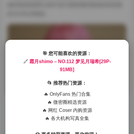
她的风格就是那样,自然不造作,看着就像邻家姐姐在跟你撒
娇,但又带点神秘感。
🎯 您可能喜欢的资源：
🔗
霜月shimo – NO.112 梦见月瑞希[29P-
91MB]
📂 推荐热门资源：
🔥 OnlyFans 热门合集
🔥 微密圈精选资源
这套图里,霜月穿了一身日系风格的衣服,浅色连衣裙配上柔光
🔥 网红 Coser 内购资源
背景,整个人像在梦境里一样。她时而托腮沉思,时而对镜头傻
🔥 各大机构写真全集
笑,那眼神里藏着点坏,又藏着点甜。我最喜欢她侧身回眸那
张,头发微微飘起,嘴角带着若有似无的笑意,仿佛在说“你偷看