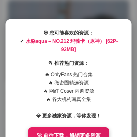
🎯 您可能喜欢的资源：
🔗
水淼aqua – NO.212 玛薇卡（原神） [62P-
92MB]
📂 推荐热门资源：
🔥 OnlyFans 热门合集
🔥 微密圈精选资源
🔥 网红 Coser 内购资源
要说水淼的cos为什么这么受欢迎，除了硬件条件好，更重
🔥 各大机构写真全集
要的是她对每个角色都特别用心。每次出新作品前，她都会
花大量时间去研究角色的背景故事、性格特点，甚至连一些
💎 更多独家资源，等你发现！
小动作、习惯性表情都会仔细琢磨。这种敬业精神在圈内可
是出了名的，难怪粉丝们都叫她“细节狂魔”。
🚀 前往下载，解锁更多资源