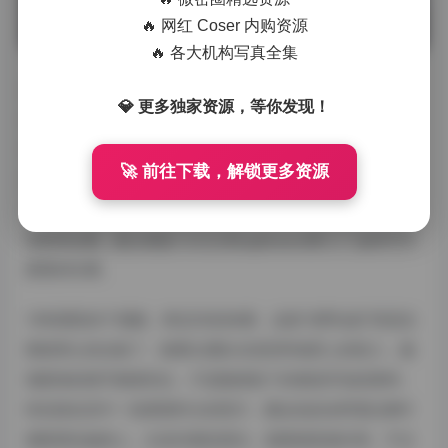
🔥 网红 Coser 内购资源
🔥 各大机构写真全集
其实关注她久了会发现，玉汇私下应该是个挺有想法的女
💎 更多独家资源，等你发现！
生。她偶尔会在社交平台分享拍摄花絮，不是那种精修后的
完美片段，而是带着点小狼狈的真实记录——比如被蚊子叮
🚀 前往下载，解锁更多资源
得跳脚，或者试光时做的鬼脸。这种“不端着”的状态反而让
人觉得亲切。她好像还自学了点后期，有时候会发些调色前
后的对比图，配文都是“今天又和Lightroom搏斗了”这种可可
爱爱的吐槽。
136张图加2个视频，将近2G的体量，这套“绿野仙踪”算是近
期很用心的合集了。能看出团队在造型和场景上的投入，服
装配饰的细节都很到位，不是随便套个纱裙就开拍的那种。
特别喜欢其中一组黄昏时分的照片，暖金色的余晖透过树叶
缝隙洒在她身上，头发丝都染着光，氛围感直接封神。不过