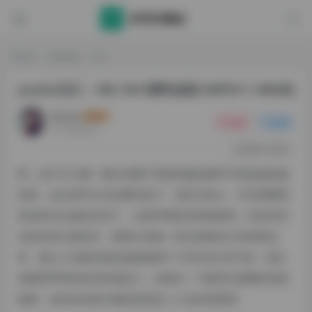
首页
写真线索
正文
yuuhui玉汇 – NO.104 绿野仙踪[136P2V-1.99GB]
课代表
关注
私信
4个月前发布
284
25
哟，这不玉汇嘛！最近在圈子里刷到她的频率可真是越来越
高啦。这位99年出生的重庆妹子，身高168cm，在写真圈里
算是相当出挑的比例了。从最早期的清纯校园风，到后来尝
试的各类主题创作，能看出来她一直在摸索自己的风格边
界。最让人印象深刻的是她那股子“又纯又欲”的气质，笑起
来眼睛弯弯的特别有感染力，但偶尔一个眼神又能瞬间切换
氛围，这种反差感大概就是很多人入坑的原因吧。