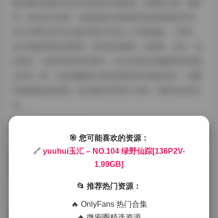
她好像特别擅长把日常场景拍出电影感，普通的公园、咖啡
馆、甚至街头巷尾，在她的镜头里都能变成有故事的空间。
这次“绿野仙踪”的主题光看名字就让人浮想联翩——果然，
成片里她穿着各种森系、精灵系的服装，在树林、花丛、溪
边取景，光影处理得特别梦幻，有几张逆光的侧脸照简直像
会发光一样。动态视频部分更是把那种灵动感拉满了，转圈
时裙摆扬起的弧度，低头拨弄花草的小动作，都特别自然生
动。
🎯 您可能喜欢的资源：
🔗
yuuhui玉汇 – NO.104 绿野仙踪[136P2V-
1.99GB]
📂 推荐热门资源：
🔥 OnlyFans 热门合集
🔥 微密圈精选资源