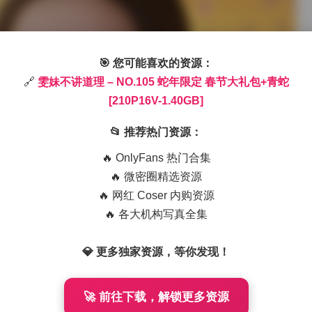
🎯 您可能喜欢的资源：
🔗
雯妹不讲道理 – NO.105 蛇年限定 春节大礼包+青蛇
[210P16V-1.40GB]
📂 推荐热门资源：
🔥 OnlyFans 热门合集
🔥 微密圈精选资源
🔥 网红 Coser 内购资源
🔥 各大机构写真全集
💎 更多独家资源，等你发现！
🚀 前往下载，解锁更多资源
的鳞片纹路在光线下会泛着淡淡的光泽，发饰用的都是仿玉材质