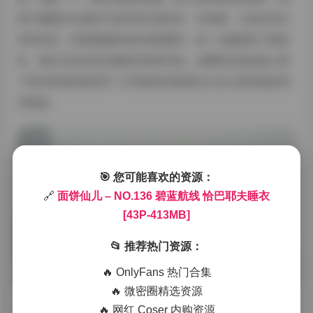
股子慵懒又性感的气息简直扑面而来。43张图，从靠在床头
若有所思，到端着咖啡杯的居家瞬间，把一位舰娘私下最放
松、最生活化的状态捕捉得淋漓尽致。这哪里还是战场上那
个掌控雷电的指挥官？分明就是邻家那位让你心跳加速的漂
亮姐姐。
🎯 您可能喜欢的资源：
🔗
面饼仙儿 – NO.136 碧蓝航线 恰巴耶夫睡衣
[43P-413MB]
📂 推荐热门资源：
🔥 OnlyFans 热门合集
🔥 微密圈精选资源
🔥 网红 Coser 内购资源
这套图之所以叫“面饼仙儿”系列，大概就是因为拍出了那种