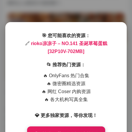
瞬间让人感觉冬天都变暖了。
🎯 您可能喜欢的资源：
🔗
rioko凉凉子 – NO.141 圣诞草莓蛋糕
[32P10V-702MB]
📂 推荐热门资源：
🔥 OnlyFans 热门合集
🔥 微密圈精选资源
这套图不光静态照片好看，附带的视频更是灵动到不行！有
🔥 网红 Coser 内购资源
🔥 各大机构写真全集
一段是她假装偷吃蛋糕上的草莓，结果奶油沾到鼻尖，她眨
眨眼对着镜头笑，那种俏皮又自然的劲儿，真的特别戳人。
💎 更多独家资源，等你发现！
还有几个镜头是她在圣诞树前转圈圈，裙摆飘起来的样子简
直像个小精灵，动态感拿捏得太到位了。