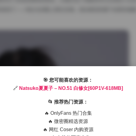
简直绝了——纯白头纱配上暗红玫瑰，跪在教堂彩窗下的那张侧
🎯 您可能喜欢的资源：
🔗
Natsuko夏夏子 – NO.51 白修女[60P1V-618MB]
📂 推荐热门资源：
🔥 OnlyFans 热门合集
🔥 微密圈精选资源
🔥 网红 Coser 内购资源