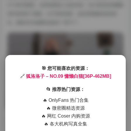
打个盹”的惬意。这36张图加上动态内容，估计是把这种慵懒
美学发挥到了极致，从不同的场景、姿态到细微的表情变
化，够粉丝们收藏和品味好一阵子了。
🎯 您可能喜欢的资源：
🔗
狐洛洛子 – NO.09 慵懒白猫[36P-462MB]
📂 推荐热门资源：
🔥 OnlyFans 热门合集
🔥 微密圈精选资源
🔥 网红 Coser 内购资源
说实话，这种虚拟形象之所以能抓住大家的心，就是因为戳
🔥 各大机构写真全集
中了现代人心里某个柔软的角落。谁不想偶尔像只猫一样，