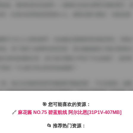
家妹妹。最绝的是动态效果——她偶尔会低头摆弄玩偶的尾巴，
动作，比直白的美艳造型更抓人心。难怪玩家们都说：“这套皮肤
藏着不少让人心疼的细节。比如她总是默默承担很多责任，却很
笨拙。有个港区小故事特别有意思：某次她偷偷练习泡红茶想给
出来的是咸味红茶，自己还红着脸小声说“下次会更好”。这种笨
不喜欢一个认真又有点冒失的姑娘呢？
堆，每次活动都有指挥官喊着要“娶她回家”。不过说真的，她那
份。不像有些角色靠夸张造型博眼球，阿尔比恩更像一杯清茶，
看看她在港区里散步的背影，或者听她说一句“今天也辛苦了”，
🎯 您可能喜欢的资源：
🔗
麻花酱 NO.75 碧蓝航线 阿尔比恩[31P1V-407MB]
📂 推荐热门资源：
的白鸥，安静却不平凡。她不需要刻意张扬，光是站在那里，就