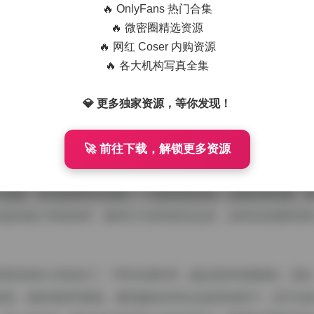
她，下次建造可要握紧魔方啊——毕竟谁能拒绝一个会用异色瞳
🔥 OnlyFans 热门合集
🔥 微密圈精选资源
🔥 网红 Coser 内购资源
“老婆”的舰娘——碧蓝航线里的阿尔比恩！这位可是游戏里人气
🔥 各大机构写真全集
皮肤，就够让人心跳加速好一阵子了。阿尔比恩在设定上是皇家阵营
💎 更多独家资源，等你发现！
秘感，但战斗起来可是毫不含糊的。
按照舰娘的设定大概在少女阶段，具体数字游戏里没明说，但那
🚀 前往下载，解锁更多资源
她算是中等偏上的个子，大概165cm左右，配上那身标志性的
又挺拔。特别是那双异色瞳——左眼湛蓝如海，右眼金黄似星，
但提到战斗和使命时，眼神立马变得坚定起来，这种反差感简直
弱实则强大”的设定了。平时在港区里，她总是安安静静的，喜欢
表情。很多指挥官都说，看到她坐在码头边发呆的样子，忍不住