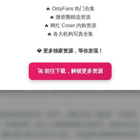
🔥 OnlyFans 热门合集
🔥 微密圈精选资源
🔥 网红 Coser 内购资源
化妆，就穿着简单的吊带，头发随意披着，对着镜头的那种眼神
🔥 各大机构写真全集
的造型，就是很自然的状态，但就是能抓住你的眼睛。现在好多
，反而像她这样保留一点皮肤质感，带点生活气息的，更打动人。
💎 更多独家资源，等你发现！
不是一夜爆红那种，最早就是在一些摄影论坛和社交平台发发自
🚀 前往下载，解锁更多资源
慢慢积累了一批粉丝。她好像也不是全职做这个，听说之前是学
来的东西审美一直在线。她的粉丝都挺长情的，就是因为觉得她
喜欢她的觉得她自然、有灵气，是网红里的一股清流；不喜欢的
球。但我觉得吧，在这个大家都急着博出位的时代，能坚持自己的
她的“猛兽”系列之所以让人记住，不就是因为那种独特的反差和