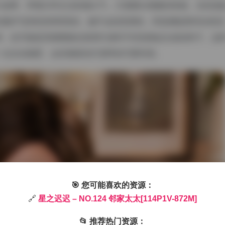
小故事，带着日常生活的烟火气，又透露出细腻的情感。尤其是
性感的气质拿捏得死死的。她不会刻意摆拍，而是捕捉那些自然流
眸，也可能是系着围裙在厨房忙碌时不经意撩起头发的样子。这
一位住在隔壁、会笑着跟你打招呼的可爱邻居。
🎯 您可能喜欢的资源：
🔗
星之迟迟 – NO.124 邻家太太[114P1V-872M]
📂 推荐热门资源：