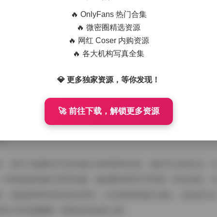
🔥 OnlyFans 热门合集
🔥 微密圈精选资源
🔥 网红 Coser 内购资源
🔥 各大机构写真全集
💎 更多独家资源，等你发现！
华丽的布景，没有炫目的灯光，就是普通的家居环境，却因为她
片段，比如浇花、看书、准备简单的晚餐，这些平常的瞬间经过
🚀 前往下载，解锁更多资源
在如今各种精致到有些距离感的创作中，反而成了一股清流，让
好。
景，更在于她透过作品传递出来的那种态度。她似乎总是在说：
，本身就值得被记录和珍藏。她的眼神里常常带着一种淡淡的、
离，就是那种恰到好处的亲切，让你觉得舒服又放松。这也是为
张照片背后都藏着一段轻轻诉说的心事。