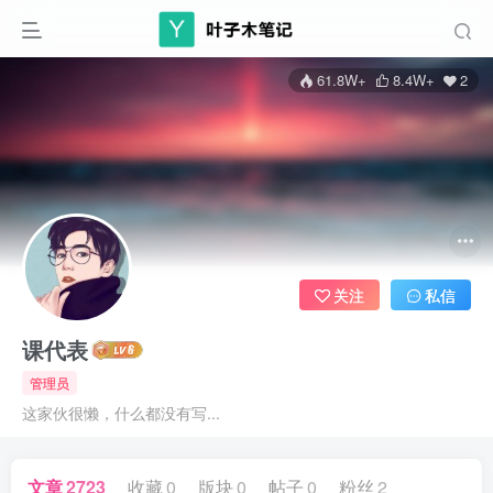
61.8W+
8.4W+
2
关注
私信
课代表
管理员
这家伙很懒，什么都没有写...
文章
2723
收藏
0
版块
0
帖子
0
粉丝
2