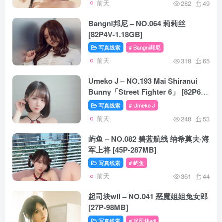
前天
282
49
Bangni邦尼 – NO.064 莉莉丝
[82P4V-1.18GB]
写真线索
# Bangni邦尼
前天
318
65
Umeko J – NO.193 Mai Shiranui
Bunny「Street Fighter 6」 [82P6V-
1.56GB]
写真线索
# Umeko J
前天
248
53
屿鱼 – NO.082 碧蓝航线 纳希莫夫·海
军上将 [45P-287MB]
写真线索
# 屿鱼
前天
361
44
起司块wii – NO.041 恶魔姐姐兔女郎
[27P-98MB]
写真线索
# 起司块wii