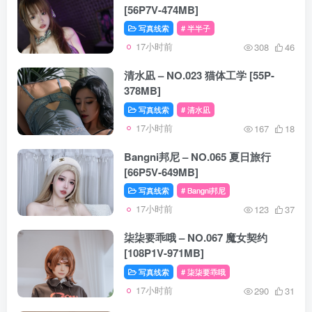
[56P7V-474MB]
写真线索
# 半半子
17小时前
308
46
清水凪 – NO.023 猫体工学 [55P-
378MB]
写真线索
# 清水凪
17小时前
167
18
Bangni邦尼 – NO.065 夏日旅行
[66P5V-649MB]
写真线索
# Bangni邦尼
17小时前
123
37
柒柒要乖哦 – NO.067 魔女契约
[108P1V-971MB]
写真线索
# 柒柒要乖哦
17小时前
290
31