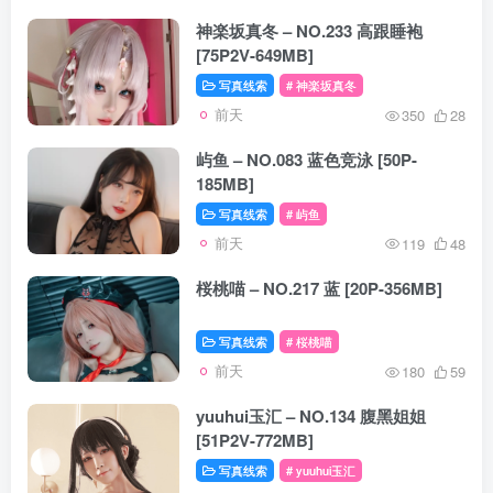
神楽坂真冬 – NO.233 高跟睡袍
[75P2V-649MB]
写真线索
# 神楽坂真冬
前天
350
28
屿鱼 – NO.083 蓝色竞泳 [50P-
185MB]
写真线索
# 屿鱼
前天
119
48
桜桃喵 – NO.217 蓝 [20P-356MB]
写真线索
# 桜桃喵
前天
180
59
yuuhui玉汇 – NO.134 腹黑姐姐
[51P2V-772MB]
写真线索
# yuuhui玉汇