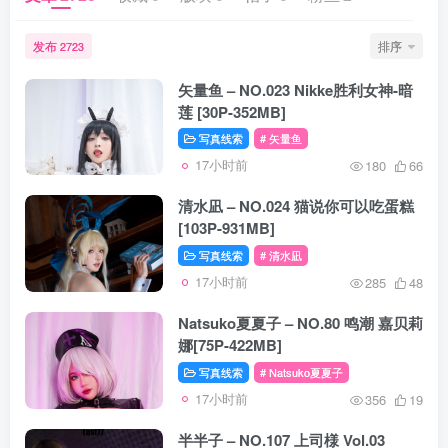
发布
排序
2723
矢量鱼 – NO.023 Nikke胜利女神-暗
莲 [30P-352MB]
写真线索
# 矢量鱼
17小时前
180
66
清水凪 – NO.024 猫说你可以吃蛋糕
[103P-931MB]
写真线索
# 清水凪
17小时前
285
48
Natsuko夏夏子 – NO.80 鸣潮 嘉贝莉
娜[75P-422MB]
写真线索
# Natsuko夏夏子
17小时前
356
19
半半子 – NO.107 上司様 Vol.03