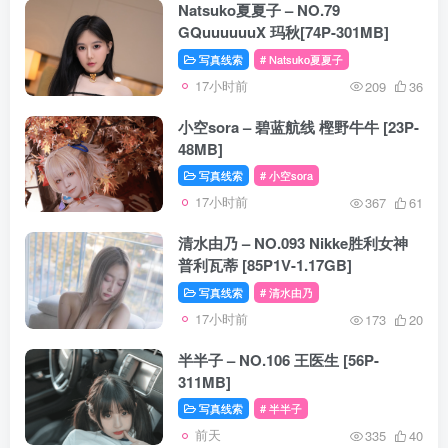
Natsuko夏夏子 – NO.79
GQuuuuuuX 玛秋[74P-301MB]
写真线索
# Natsuko夏夏子
17小时前
209
36
小空sora – 碧蓝航线 樫野牛牛 [23P-
48MB]
写真线索
# 小空sora
17小时前
367
61
清水由乃 – NO.093 Nikke胜利女神
普利瓦蒂 [85P1V-1.17GB]
写真线索
# 清水由乃
17小时前
173
20
半半子 – NO.106 王医生 [56P-
311MB]
写真线索
# 半半子
前天
335
40