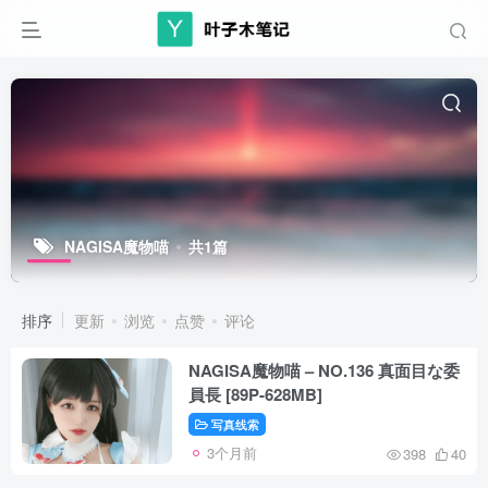
NAGISA魔物喵
共1篇
排序
更新
浏览
点赞
评论
NAGISA魔物喵 – NO.136 真面目な委
員長 [89P-628MB]
写真线索
3个月前
398
40