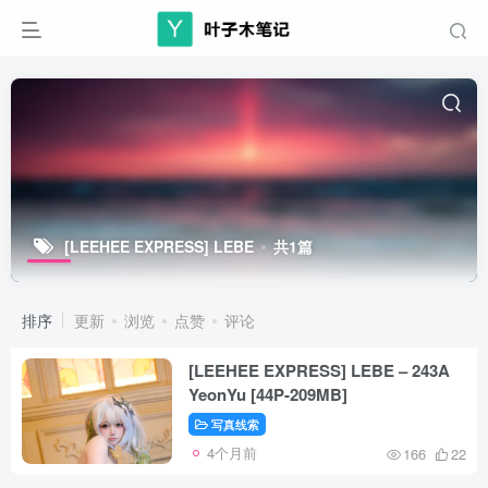
[LEEHEE EXPRESS] LEBE
共1篇
排序
更新
浏览
点赞
评论
[LEEHEE EXPRESS] LEBE – 243A
YeonYu [44P-209MB]
写真线索
4个月前
166
22