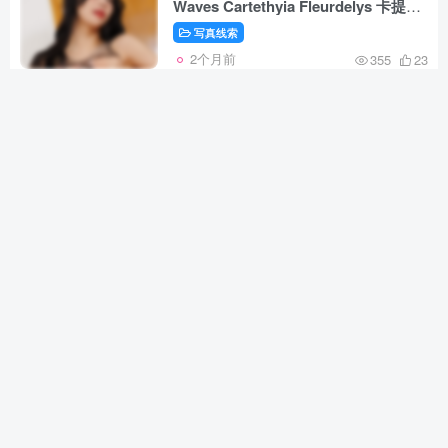
Waves Cartethyia Fleurdelys 卡提希
婭 [40P-286MB]
写真线索
2个月前
355
23
雨波HaneAme – NO.412
Original_Tangerine Heat swimsuit_
橘爆夏日！泳裝[55P-234MB]
写真线索
2个月前
375
24
雨波HaneAme – NO.411 DOAXVV
Tamaki_熱帶度假[34P-156MB]
写真线索
2个月前
228
31
雨波HaneAme – NO.410 Lustful
Goat Miko 邪羊巫女写真书[88P-
511MB]
写真线索
2个月前
239
32