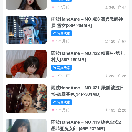
1个月前
346
47
雨波HaneAme – NO.423 靈異教師神
眉-雪女[38P-204MB]
写真线索
1个月前
120
57
雨波HaneAme – NO.422 精靈村-第九
村人[38P-180MB]
写真线索
1个月前
262
26
雨波HaneAme – NO.421 原創·波波日
常-德國暮色[54P-304MB]
写真线索
1个月前
195
20
雨波HaneAme – NO.419 棕色尘埃2
墨菲亚兔女郎 [46P-237MB]