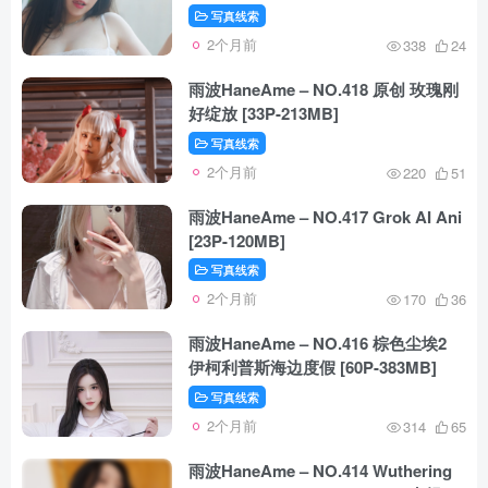
写真线索
2个月前
338
24
雨波HaneAme – NO.418 原创 玫瑰刚
好绽放 [33P-213MB]
写真线索
2个月前
220
51
雨波HaneAme – NO.417 Grok AI Ani
[23P-120MB]
写真线索
2个月前
170
36
雨波HaneAme – NO.416 棕色尘埃2
伊柯利普斯海边度假 [60P-383MB]
写真线索
2个月前
314
65
雨波HaneAme – NO.414 Wuthering