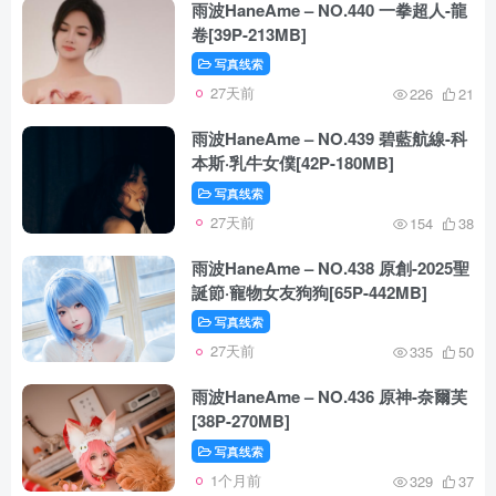
雨波HaneAme – NO.440 一拳超人-龍
卷[39P-213MB]
写真线索
27天前
226
21
雨波HaneAme – NO.439 碧藍航線-科
本斯·乳牛女僕[42P-180MB]
写真线索
27天前
154
38
雨波HaneAme – NO.438 原創-2025聖
誕節·寵物女友狗狗[65P-442MB]
写真线索
27天前
335
50
雨波HaneAme – NO.436 原神-奈爾芙
[38P-270MB]
写真线索
1个月前
329
37