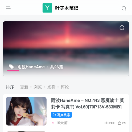
雨波HaneAme
共26篇
排序
更新
浏览
点赞
评论
雨波HaneAme – NO.443 恶魔战士 莫
莉卡 写真书 Vol.69[70P13V-533MB]
写真线索
19天前
260
25