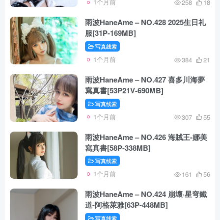
1个月前
258
18
雨波HaneAme – NO.428 2025生日礼
服[31P-169MB]
写真线索
1个月前
384
21
雨波HaneAme – NO.427 喜多川海夢
寫真書[53P21V-690MB]
写真线索
1个月前
307
55
雨波HaneAme – NO.426 海賊王-娜美
寫真書[58P-338MB]
写真线索
1个月前
161
56
雨波HaneAme – NO.424 崩壞·星穹鐵
道-阿格萊雅[63P-448MB]
写真线索