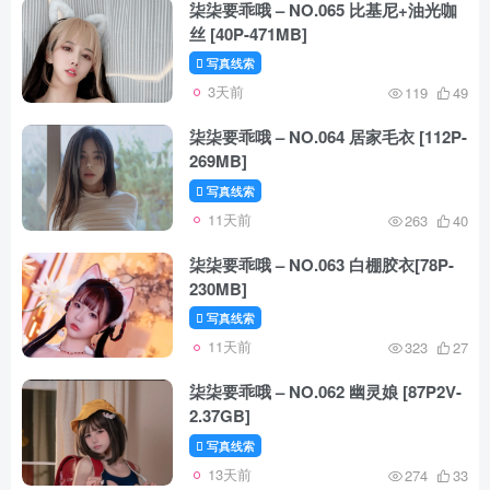
柒柒要乖哦 – NO.065 比基尼+油光咖
丝 [40P-471MB]
写真线索
3天前
119
49
柒柒要乖哦 – NO.064 居家毛衣 [112P-
269MB]
写真线索
11天前
263
40
柒柒要乖哦 – NO.063 白棚胶衣[78P-
230MB]
写真线索
11天前
323
27
柒柒要乖哦 – NO.062 幽灵娘 [87P2V-
2.37GB]
写真线索
13天前
274
33