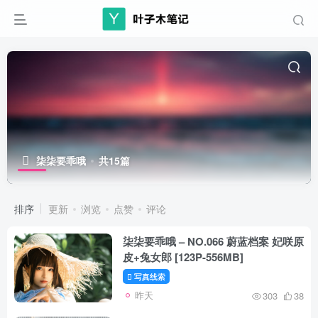
柒柒要乖哦
共15篇
排序
更新
浏览
点赞
评论
柒柒要乖哦 – NO.066 蔚蓝档案 妃咲原
皮+兔女郎 [123P-556MB]
写真线索
昨天
303
38